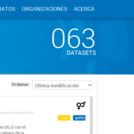
DATOS
ORGANIZACIONES
ACERCA
063
DATASETS
Ordenar
spección General de
csv
gráfico
a (IGJ) con el
e género de la