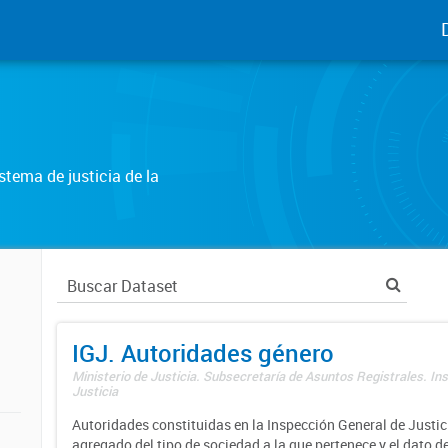
tema de justicia de la
IGJ. Autoridades género
Ministerio de Justicia. Subsecretaría de Asuntos Registrales. In
Justicia
Autoridades constituidas en la Inspección General de Justici
agregado del tipo de sociedad a la que pertenece y el dato d