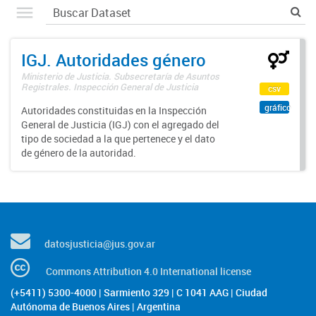
IGJ. Autoridades género
Ministerio de Justicia. Subsecretaría de Asuntos
Registrales. Inspección General de Justicia
csv
gráfico
Autoridades constituidas en la Inspección
General de Justicia (IGJ) con el agregado del
tipo de sociedad a la que pertenece y el dato
de género de la autoridad.
datosjusticia@jus.gov.ar
Commons Attribution 4.0 International license
(+5411) 5300-4000 | Sarmiento 329 | C 1041 AAG | Ciudad
Autónoma de Buenos Aires | Argentina