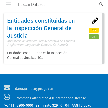
Entidades constituidas en
la Inspección General de
csv
Justicia
zip
Ministerio de Justicia. Subsecretaría de Asuntos
Registrales. Inspección General de Justicia
Entidades constituidas en la Inspección
General de Justicia -IGJ.
datosjusticia@jus.gov.ar
Commons Attribution 4.0 International license
(+5411) 5300-4000 | Sarmiento 329 | C 1041 AAG | Ciudad