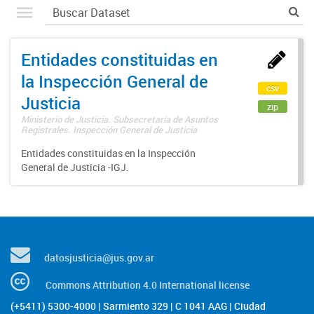
Entidades constituidas en
la Inspección General de
csv
Justicia
zip
Ministerio de Justicia. Subsecretaría de Asuntos
Registrales. Inspección General de Justicia
Entidades constituidas en la Inspección
General de Justicia -IGJ.
datosjusticia@jus.gov.ar
Commons Attribution 4.0 International license
(+5411) 5300-4000 | Sarmiento 329 | C 1041 AAG | Ciudad