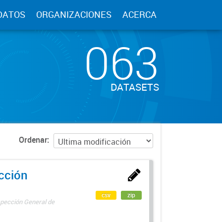
DATOS
ORGANIZACIONES
ACERCA
063
DATASETS
Ordenar
ección
csv
zip
spección General de