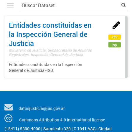
Entidades constituidas en
la Inspección General de
csv
Justicia
zip
Ministerio de Justicia. Subsecretaría de Asuntos
Registrales. Inspección General de Justicia
Entidades constituidas en la Inspección
General de Justicia -IGJ.
datosjusticia@jus.gov.ar
Commons Attribution 4.0 International license
(+5411) 5300-4000 | Sarmiento 329 | C 1041 AAG | Ciudad