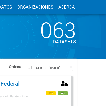
DATOS
ORGANIZACIONES
ACERCA
063
DATASETS
Ordenar
 Federal -
csv
zip
ervicio Penitenciario