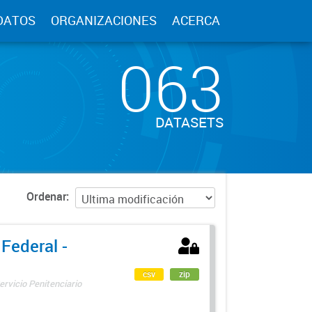
DATOS
ORGANIZACIONES
ACERCA
063
DATASETS
Ordenar
 Federal -
csv
zip
ervicio Penitenciario