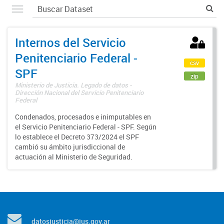
Internos del Servicio
Penitenciario Federal -
csv
SPF
zip
Ministerio de Justicia. Legado de datos -
Dirección Nacional del Servicio Penitenciario
Federal
Condenados, procesados e inimputables en
el Servicio Penitenciario Federal - SPF. Según
lo establece el Decreto 373/2024 el SPF
cambió su ámbito jurisdiccional de
actuación al Ministerio de Seguridad.
datosjusticia@jus.gov.ar