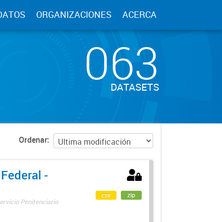
DATOS
ORGANIZACIONES
ACERCA
063
DATASETS
Ordenar
 Federal -
csv
zip
ervicio Penitenciario