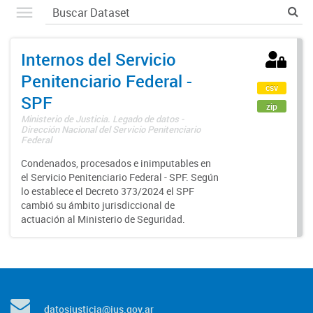
Internos del Servicio
Penitenciario Federal -
csv
SPF
zip
Ministerio de Justicia. Legado de datos -
Dirección Nacional del Servicio Penitenciario
Federal
Condenados, procesados e inimputables en
el Servicio Penitenciario Federal - SPF. Según
lo establece el Decreto 373/2024 el SPF
cambió su ámbito jurisdiccional de
actuación al Ministerio de Seguridad.
datosjusticia@jus.gov.ar