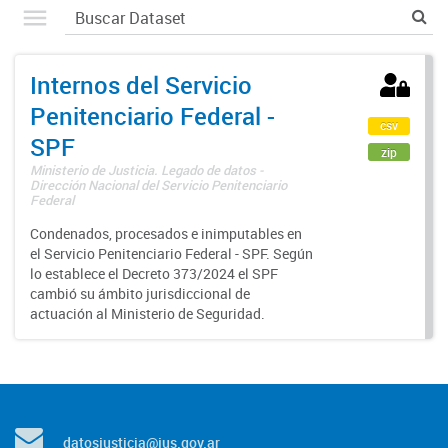
Internos del Servicio
Penitenciario Federal -
csv
SPF
zip
Ministerio de Justicia. Legado de datos -
Dirección Nacional del Servicio Penitenciario
Federal
Condenados, procesados e inimputables en
el Servicio Penitenciario Federal - SPF. Según
lo establece el Decreto 373/2024 el SPF
cambió su ámbito jurisdiccional de
actuación al Ministerio de Seguridad.
datosjusticia@jus.gov.ar