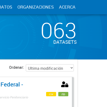
DATOS
ORGANIZACIONES
ACERCA
063
DATASETS
Ordenar
 Federal -
csv
zip
ervicio Penitenciario