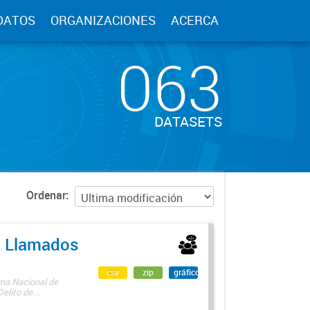
DATOS
ORGANIZACIONES
ACERCA
063
DATASETS
Ordenar
 - Llamados
csv
zip
gráfico
ama Nacional de
lito de...