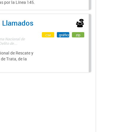
s por la Línea 145.
 - Llamados
csv
gráfico
zip
ama Nacional de
lito de...
ional de Rescate y
e Trata, de la