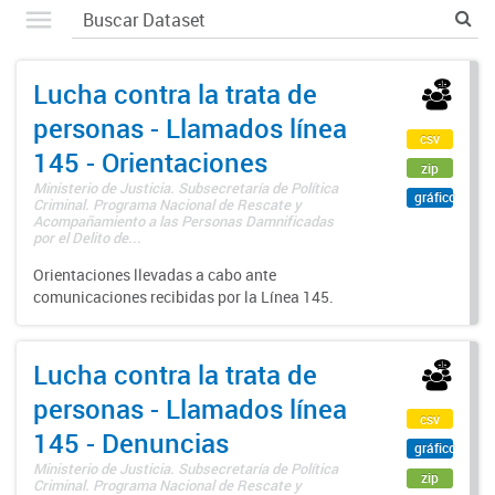
Lucha contra la trata de
personas - Llamados línea
csv
145 - Orientaciones
zip
Ministerio de Justicia. Subsecretaría de Política
gráfico
Criminal. Programa Nacional de Rescate y
Acompañamiento a las Personas Damnificadas
por el Delito de...
Orientaciones llevadas a cabo ante
comunicaciones recibidas por la Línea 145.
Lucha contra la trata de
personas - Llamados línea
csv
145 - Denuncias
gráfico
Ministerio de Justicia. Subsecretaría de Política
zip
Criminal. Programa Nacional de Rescate y