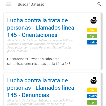
Lucha contra la trata de
personas - Llamados línea
csv
145 - Orientaciones
zip
Ministerio de Justicia. Subsecretaría de Política
gráfico
Criminal. Programa Nacional de Rescate y
Acompañamiento a las Personas Damnificadas
por el Delito de...
Orientaciones llevadas a cabo ante
comunicaciones recibidas por la Línea 145.
Lucha contra la trata de
personas - Llamados línea
csv
145 - Denuncias
gráfico
Ministerio de Justicia. Subsecretaría de Política
zip
Criminal. Programa Nacional de Rescate y