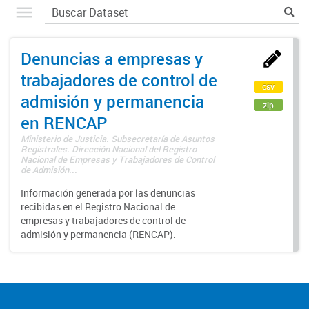
Denuncias a empresas y
trabajadores de control de
csv
admisión y permanencia
zip
en RENCAP
Ministerio de Justicia. Subsecretaría de Asuntos
Registrales. Dirección Nacional del Registro
Nacional de Empresas y Trabajadores de Control
de Admisión...
Información generada por las denuncias
recibidas en el Registro Nacional de
empresas y trabajadores de control de
admisión y permanencia (RENCAP).