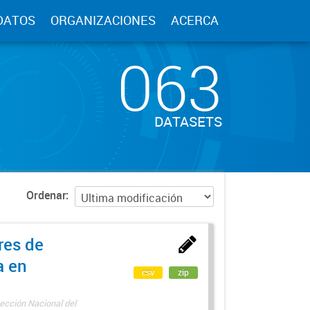
DATOS
ORGANIZACIONES
ACERCA
063
DATASETS
Ordenar
res de
a en
csv
zip
ección Nacional del