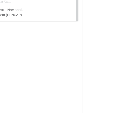
isión...
istro Nacional de
ncia (RENCAP).