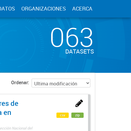
DATOS
ORGANIZACIONES
ACERCA
063
DATASETS
Ordenar
res de
a en
csv
zip
ección Nacional del