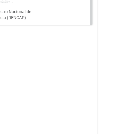
isión...
istro Nacional de
ncia (RENCAP).