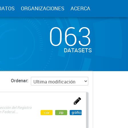
DATOS
ORGANIZACIONES
ACERCA
063
DATASETS
Ordenar
ección del Registro
 Federal...
csv
zip
gráfico