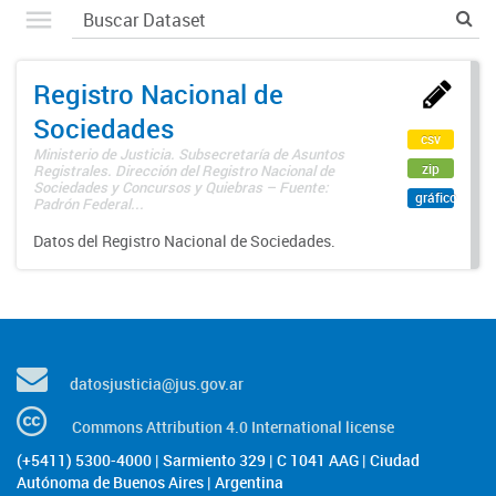
Registro Nacional de
Sociedades
csv
Ministerio de Justicia. Subsecretaría de Asuntos
zip
Registrales. Dirección del Registro Nacional de
Sociedades y Concursos y Quiebras – Fuente:
gráfico
Padrón Federal...
Datos del Registro Nacional de Sociedades.
datosjusticia@jus.gov.ar
Commons Attribution 4.0 International license
(+5411) 5300-4000 | Sarmiento 329 | C 1041 AAG | Ciudad
Autónoma de Buenos Aires | Argentina