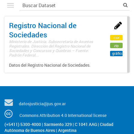
Registro Nacional de
Sociedades
csv
Ministerio de Justicia. Subsecretaría de Asuntos
zip
Registrales. Dirección del Registro Nacional de
Sociedades y Concursos y Quiebras – Fuente:
gráfico
Padrón Federal...
Datos del Registro Nacional de Sociedades.
datosjusticia@jus.gov.ar
Commons Attribution 4.0 International license
(+5411) 5300-4000 | Sarmiento 329 | C 1041 AAG | Ciudad
Autónoma de Buenos Aires | Argentina