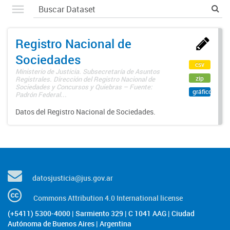
Registro Nacional de
Sociedades
csv
Ministerio de Justicia. Subsecretaría de Asuntos
zip
Registrales. Dirección del Registro Nacional de
Sociedades y Concursos y Quiebras – Fuente:
gráfico
Padrón Federal...
Datos del Registro Nacional de Sociedades.
datosjusticia@jus.gov.ar
Commons Attribution 4.0 International license
(+5411) 5300-4000 | Sarmiento 329 | C 1041 AAG | Ciudad
Autónoma de Buenos Aires | Argentina