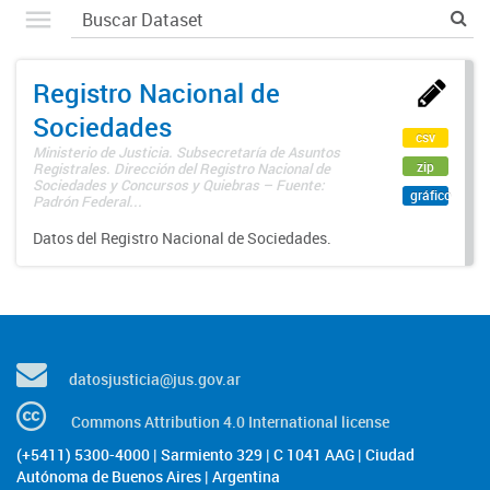
Registro Nacional de
Sociedades
csv
Ministerio de Justicia. Subsecretaría de Asuntos
zip
Registrales. Dirección del Registro Nacional de
Sociedades y Concursos y Quiebras – Fuente:
gráfico
Padrón Federal...
Datos del Registro Nacional de Sociedades.
datosjusticia@jus.gov.ar
Commons Attribution 4.0 International license
(+5411) 5300-4000 | Sarmiento 329 | C 1041 AAG | Ciudad
Autónoma de Buenos Aires | Argentina