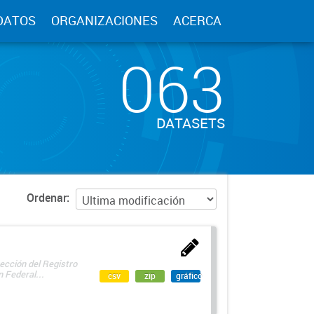
DATOS
ORGANIZACIONES
ACERCA
063
DATASETS
Ordenar
ección del Registro
 Federal...
csv
zip
gráfico