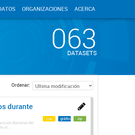
DATOS
ORGANIZACIONES
ACERCA
063
DATASETS
Ordenar
os durante
csv
gráfico
zip
ección Nacional del
 el...