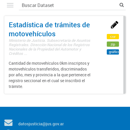
Estadística de trámites de
motovehículos
csv
Ministerio de Justicia. Subsecretaría de Asuntos
zip
Registrales. Dirección Nacional de los Registros
Nacionales de la Propiedad del Automotor y
gráfico
Créditos ...
Cantidad de motovehículos 0km inscriptos y
motovehículos transferidos, discriminados
por año, mes y provincia a la que pertenece el
registro seccional en el cual se inscribió el
trámite.
datosjusticia@jus.gov.ar