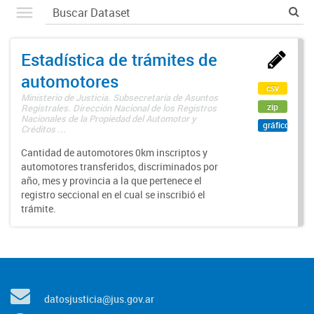
Estadística de trámites de
automotores
csv
Ministerio de Justicia. Subsecretaría de Asuntos
zip
Registrales. Dirección Nacional de los Registros
Nacionales de la Propiedad del Automotor y
gráfico
Créditos ...
Cantidad de automotores 0km inscriptos y
automotores transferidos, discriminados por
año, mes y provincia a la que pertenece el
registro seccional en el cual se inscribió el
trámite.
datosjusticia@jus.gov.ar