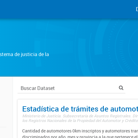
tema de justicia de la
Estadística de trámites de automo
Ministerio de Justicia. Subsecretaría de Asuntos Registrales. Di
los Registros Nacionales de la Propiedad del Automotor y Créditos
Cantidad de automotores 0km inscriptos y automotores tran
discriminados por año, mes y provincia a la que pertenece el