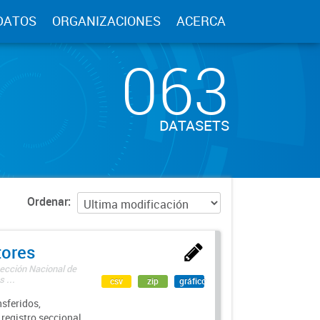
DATOS
ORGANIZACIONES
ACERCA
063
DATASETS
Ordenar
tores
rección Nacional de
 ...
csv
zip
gráfico
sferidos,
 registro seccional