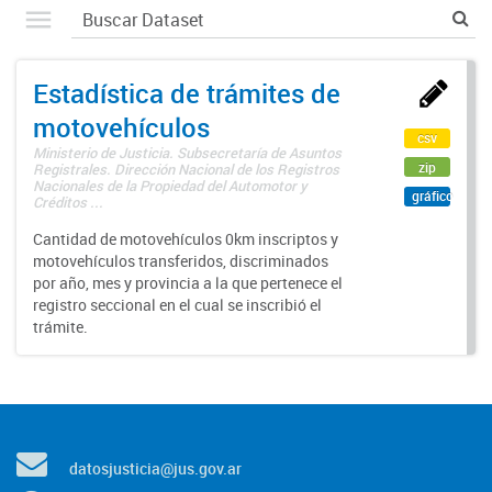
Estadística de trámites de
motovehículos
csv
Ministerio de Justicia. Subsecretaría de Asuntos
zip
Registrales. Dirección Nacional de los Registros
Nacionales de la Propiedad del Automotor y
gráfico
Créditos ...
Cantidad de motovehículos 0km inscriptos y
motovehículos transferidos, discriminados
por año, mes y provincia a la que pertenece el
registro seccional en el cual se inscribió el
trámite.
datosjusticia@jus.gov.ar