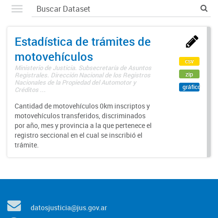
Estadística de trámites de
motovehículos
csv
Ministerio de Justicia. Subsecretaría de Asuntos
zip
Registrales. Dirección Nacional de los Registros
Nacionales de la Propiedad del Automotor y
gráfico
Créditos ...
Cantidad de motovehículos 0km inscriptos y
motovehículos transferidos, discriminados
por año, mes y provincia a la que pertenece el
registro seccional en el cual se inscribió el
trámite.
datosjusticia@jus.gov.ar