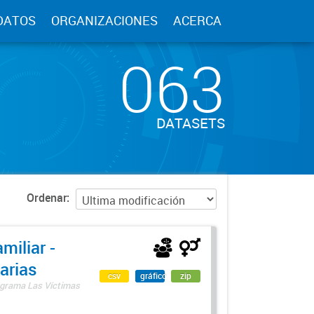
DATOS
ORGANIZACIONES
ACERCA
063
DATASETS
Ordenar
miliar -
arias
csv
gráfico
zip
rograma Las Víctimas