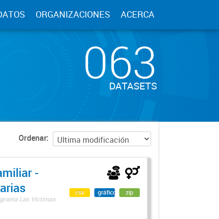
DATOS
ORGANIZACIONES
ACERCA
063
DATASETS
Ordenar
miliar -
arias
csv
gráfico
zip
rograma Las Víctimas