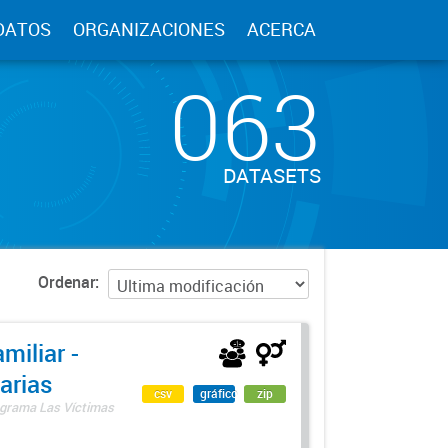
DATOS
ORGANIZACIONES
ACERCA
063
DATASETS
Ordenar
miliar -
arias
csv
gráfico
zip
rograma Las Víctimas