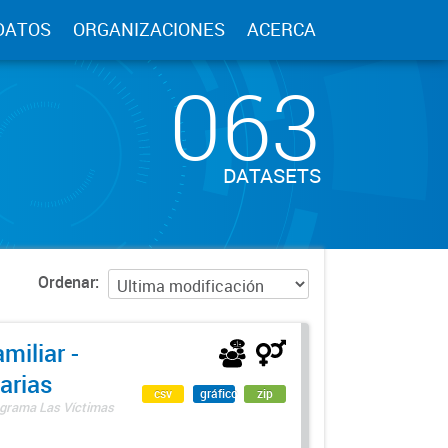
DATOS
ORGANIZACIONES
ACERCA
063
DATASETS
Ordenar
miliar -
arias
csv
gráfico
zip
rograma Las Víctimas