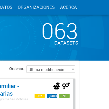
DATOS
ORGANIZACIONES
ACERCA
063
DATASETS
Ordenar
miliar -
arias
csv
gráfico
zip
rograma Las Víctimas