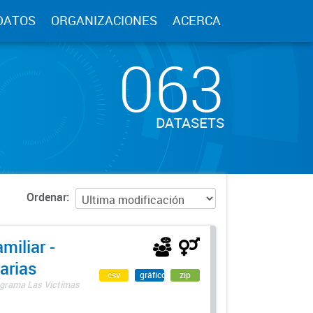
DATOS
ORGANIZACIONES
ACERCA
063
DATASETS
Ordenar
miliar -
arias
csv
gráfico
zip
rograma Las Víctimas