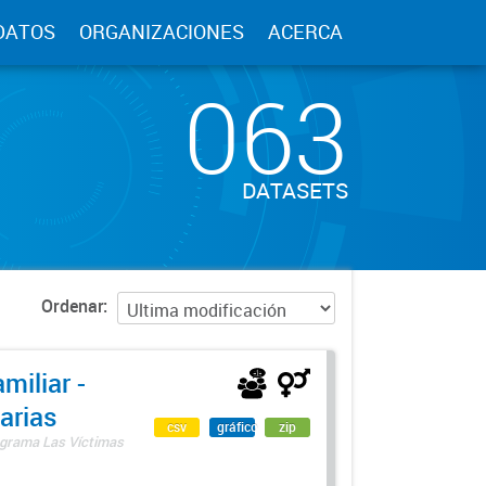
DATOS
ORGANIZACIONES
ACERCA
063
DATASETS
Ordenar
miliar -
arias
csv
gráfico
zip
rograma Las Víctimas