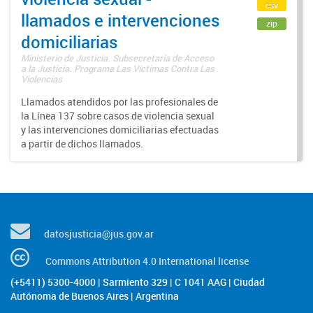
csv
llamados e intervenciones
zip
domiciliarias
Ministerio de Justicia. Subsecretaría de Acceso
a la Justicia. Programa Las Víctimas Contra Las
Violencias
Llamados atendidos por las profesionales de
la Línea 137 sobre casos de violencia sexual
y las intervenciones domiciliarias efectuadas
a partir de dichos llamados.
datosjusticia@jus.gov.ar
Commons Attribution 4.0 International license
(+5411) 5300-4000 | Sarmiento 329 | C 1041 AAG | Ciudad
Autónoma de Buenos Aires | Argentina