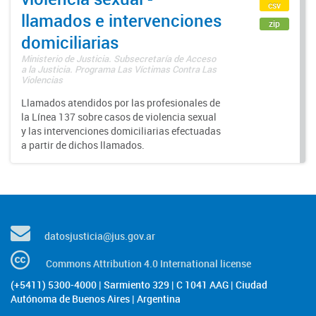
csv
llamados e intervenciones
zip
domiciliarias
Ministerio de Justicia. Subsecretaría de Acceso
a la Justicia. Programa Las Víctimas Contra Las
Violencias
Llamados atendidos por las profesionales de
la Línea 137 sobre casos de violencia sexual
y las intervenciones domiciliarias efectuadas
a partir de dichos llamados.
datosjusticia@jus.gov.ar
Commons Attribution 4.0 International license
(+5411) 5300-4000 | Sarmiento 329 | C 1041 AAG | Ciudad
Autónoma de Buenos Aires | Argentina