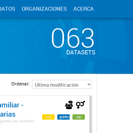
DATOS
ORGANIZACIONES
ACERCA
063
DATASETS
Ordenar
miliar -
arias
csv
gráfico
zip
rograma Las Víctimas