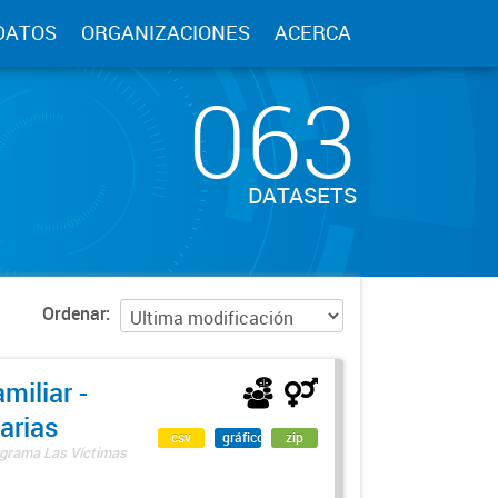
DATOS
ORGANIZACIONES
ACERCA
063
DATASETS
Ordenar
miliar -
arias
csv
gráfico
zip
rograma Las Víctimas