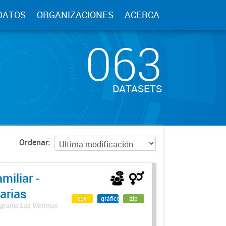
DATOS
ORGANIZACIONES
ACERCA
063
DATASETS
Ordenar
miliar -
arias
csv
gráfico
zip
rograma Las Víctimas