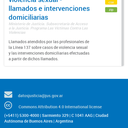
csv
llamados e intervenciones
zip
domiciliarias
Ministerio de Justicia. Subsecretaría de Acceso
a la Justicia. Programa Las Víctimas Contra Las
Violencias
Llamados atendidos por las profesionales de
la Línea 137 sobre casos de violencia sexual
y las intervenciones domiciliarias efectuadas
a partir de dichos llamados.
datosjusticia@jus.gov.ar
Commons Attribution 4.0 International license
(+5411) 5300-4000 | Sarmiento 329 | C 1041 AAG | Ciudad
Autónoma de Buenos Aires | Argentina