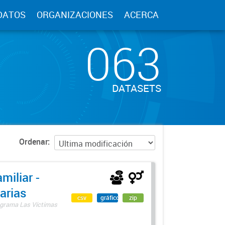
DATOS
ORGANIZACIONES
ACERCA
063
DATASETS
Ordenar
miliar -
arias
csv
gráfico
zip
rograma Las Víctimas