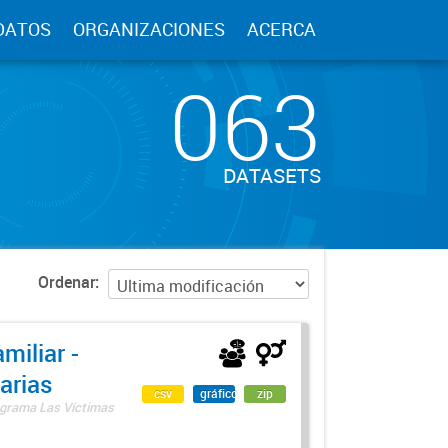
DATOS
ORGANIZACIONES
ACERCA
063
DATASETS
Ordenar
miliar -
arias
csv
gráfico
zip
rograma Las Víctimas