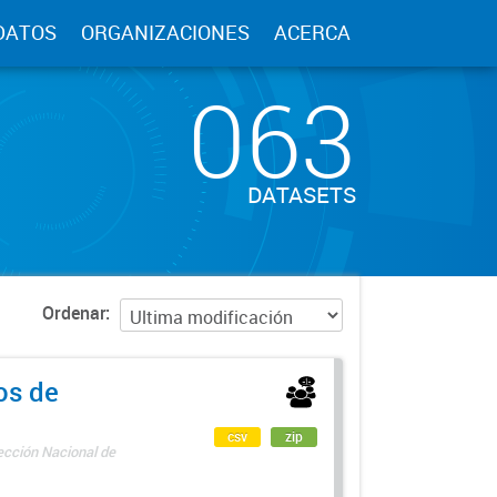
DATOS
ORGANIZACIONES
ACERCA
063
DATASETS
Ordenar
os de
csv
zip
rección Nacional de