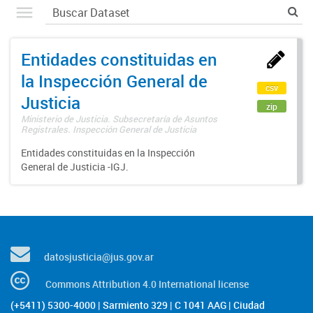
Entidades constituidas en
la Inspección General de
csv
Justicia
zip
Ministerio de Justicia. Subsecretaría de Asuntos
Registrales. Inspección General de Justicia
Entidades constituidas en la Inspección
General de Justicia -IGJ.
datosjusticia@jus.gov.ar
Commons Attribution 4.0 International license
(+5411) 5300-4000 | Sarmiento 329 | C 1041 AAG | Ciudad