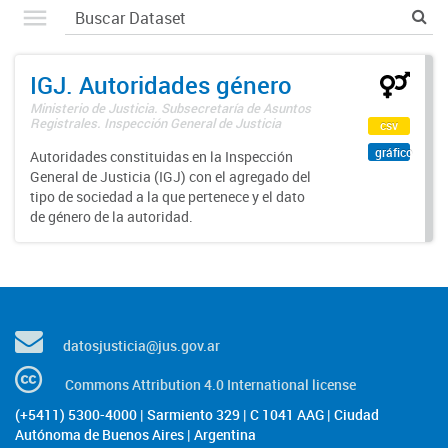
IGJ. Autoridades género
Ministerio de Justicia. Subsecretaría de Asuntos
Registrales. Inspección General de Justicia
csv
gráfico
Autoridades constituidas en la Inspección
General de Justicia (IGJ) con el agregado del
tipo de sociedad a la que pertenece y el dato
de género de la autoridad.
datosjusticia@jus.gov.ar
Commons Attribution 4.0 International license
(+5411) 5300-4000 | Sarmiento 329 | C 1041 AAG | Ciudad
Autónoma de Buenos Aires | Argentina