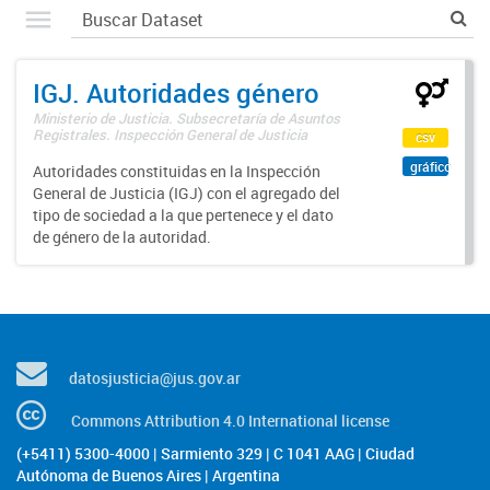
IGJ. Autoridades género
Ministerio de Justicia. Subsecretaría de Asuntos
Registrales. Inspección General de Justicia
csv
gráfico
Autoridades constituidas en la Inspección
General de Justicia (IGJ) con el agregado del
tipo de sociedad a la que pertenece y el dato
de género de la autoridad.
datosjusticia@jus.gov.ar
Commons Attribution 4.0 International license
(+5411) 5300-4000 | Sarmiento 329 | C 1041 AAG | Ciudad
Autónoma de Buenos Aires | Argentina